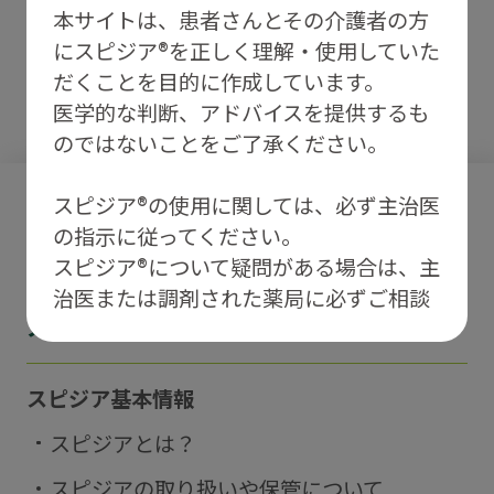
本サイトは、患者さんとその介護者の方
にスピジア®を正しく理解・使用していた
だくことを目的に作成しています。
医学的な判断、アドバイスを提供するも
のではないことをご了承ください。
スピジア®の使用に関しては、必ず主治医
スピジアを使用される患者さんと
の指示に従ってください。
介護者の方へ
スピジア®について疑問がある場合は、主
治医または調剤された薬局に必ずご相談
スピジアについて
ください。
スピジア基本情報
あなたは現在スピジアを処方されて
スピジアとは？
いる患者さん、もしくはそのご家族
や介護者の方ですか？
スピジアの取り扱いや保管について